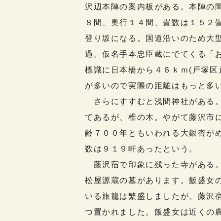
沢辺本陣の案内板がある。本陣の
８間、奥行１４間、畳数は１５２
登り坂になる。国道沿いのため大
過。仮名手本忠臣蔵にでてくる「
標識に日本橋から４６ｋｍ(戸塚区
が多いので実際の距離はもっと多
さらにすすむと浅間神社がある。
てあるが、椎の木。やがて藤沢市
齢７００年ともいわれる大銀杏が
数は９１９軒あったという。
藤沢宿で印象に残った寺がある。
松屋源蔵の墓があります。飯盛女
いる旅籠は繁盛しましたが、藤沢
つ置かれました。飯盛女は近くの