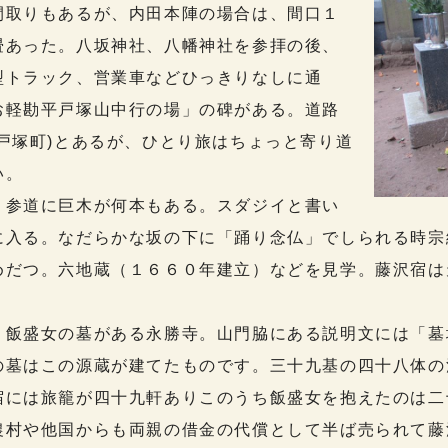
間取りもあるが、内田本陣の場合は、間口１
畳あった。八坂神社、八幡神社を参拝の後、
型トラック、営業車などひっきりなしに通
お軽勘平戸塚山中行の場」の碑がある。道路
戸塚町)とあるが、ひとり旅はちょっと寄り道
い。
参道に巨木が何本もある。スダジイと書い
に入る。なだらかな坂の下に「踊り念仏」でしられる時宗
めだつ。六地蔵（１６６０年建立）などを見学。藤沢宿は
飯盛女の墓がある永勝寺。山門脇にある説明文には「墓
の墓はこの源蔵が建てたものです。三十九基の四十八体の
宿には旅籠が四十九軒ありこのうち飯盛女を抱えたのは二
農村や他国からも両親の借金の代償として半ば売られて藤