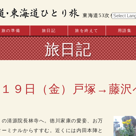
東海道53次を歩く
旅の準備
旅日記
旅を終えて
用語集
旅日記
１９日（金）戸塚→藤沢へ
の清源院長林寺へ。徳川家康の愛妾、お万
ターミナルからすすむ。近くには内田本陣と