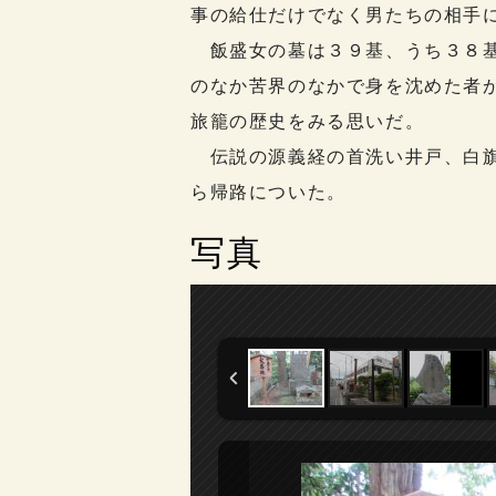
事の給仕だけでなく男たちの相手
飯盛女の墓は３９基、うち３８基
のなか苦界のなかで身を沈めた者
旅籠の歴史をみる思いだ。
伝説の源義経の首洗い井戸、白旗
ら帰路についた。
写真