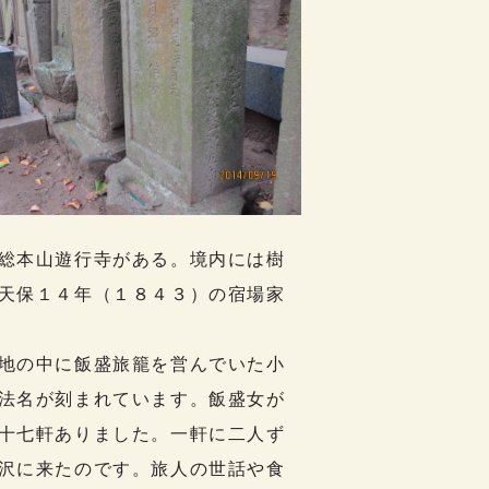
総本山遊行寺がある。境内には樹
天保１４年（１８４３）の宿場家
地の中に飯盛旅籠を営んでいた小
法名が刻まれています。飯盛女が
十七軒ありました。一軒に二人ず
沢に来たのです。旅人の世話や食