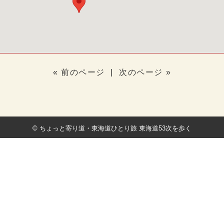
« 前のページ
|
次のページ »
© ちょっと寄り道・東海道ひとり旅 東海道53次を歩く