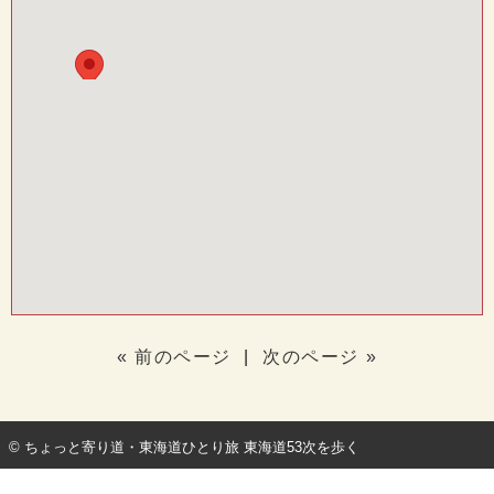
« 前のページ
|
次のページ »
© ちょっと寄り道・東海道ひとり旅 東海道53次を歩く