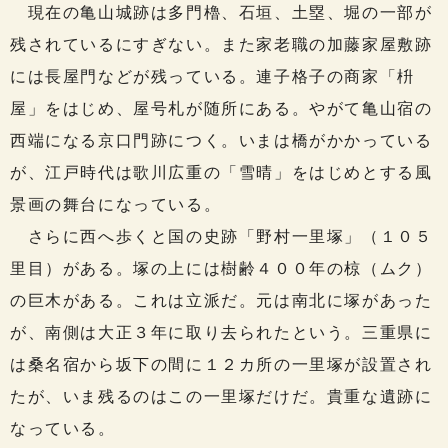
現在の亀山城跡は多門櫓、石垣、土塁、堀の一部が
残されているにすぎない。また家老職の加藤家屋敷跡
には長屋門などが残っている。連子格子の商家「枡
屋」をはじめ、屋号札が随所にある。やがて亀山宿の
西端になる京口門跡につく。いまは橋がかかっている
が、江戸時代は歌川広重の「雪晴」をはじめとする風
景画の舞台になっている。
さらに西へ歩くと国の史跡「野村一里塚」（１０５
里目）がある。塚の上には樹齢４００年の椋（ムク）
の巨木がある。これは立派だ。元は南北に塚があった
が、南側は大正３年に取り去られたという。三重県に
は桑名宿から坂下の間に１２カ所の一里塚が設置され
たが、いま残るのはこの一里塚だけだ。貴重な遺跡に
なっている。