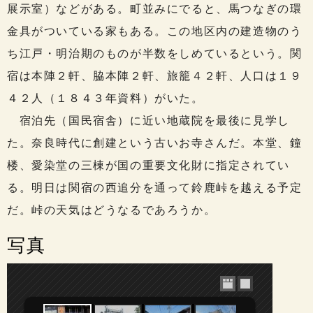
展示室）などがある。町並みにでると、馬つなぎの環
金具がついている家もある。この地区内の建造物のう
ち江戸・明治期のものが半数をしめているという。関
宿は本陣２軒、脇本陣２軒、旅籠４２軒、人口は１９
４２人（１８４３年資料）がいた。
宿泊先（国民宿舎）に近い地蔵院を最後に見学し
た。奈良時代に創建という古いお寺さんだ。本堂、鐘
楼、愛染堂の三棟が国の重要文化財に指定されてい
る。明日は関宿の西追分を通って鈴鹿峠を越える予定
だ。峠の天気はどうなるであろうか。
写真